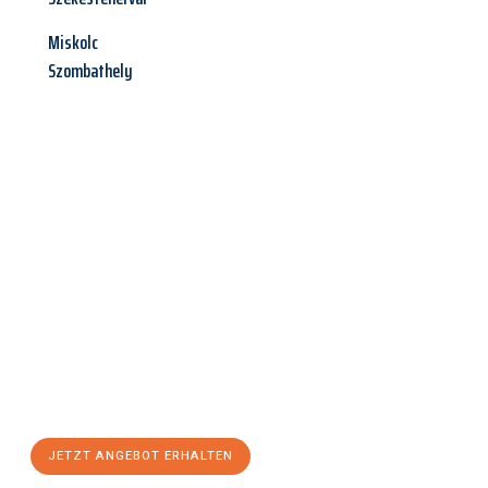
Miskolc
Szombathely
Jetzt anfragen &
Angebot
mit Best-Preis
erhalten!
Schicken Sie uns jetzt Ihre unverbindliche Anfrage und sichern
Sie sich Ihr
individuelles Umzugsangebot für Ihr Anliegen in
Bottrop
zum Best-Preis! Nutzen Sie die Gelegenheit für einen
stressfreien Umzug
mit maximalem Komfort:
JETZT ANGEBOT ERHALTEN