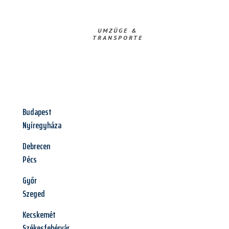
UMZÜGE &
TRANSPORTE
Budapest
Nyíregyháza
Debrecen
Pécs
Győr
Szeged
Kecskemét
Székesfehérvár