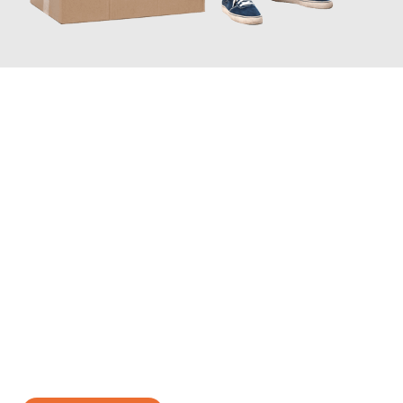
JETZT ANFRAGEN
Erleben Sie mit Umzugsmeister Scherer Bottrop, wie
einfach und
stressfrei Ihr Umzug Bottrop Ungarn
sein kann. Unser
Expertenteam steht bereit, um Ihnen einen reibungslosen
Übergang in Ihr neues Zuhause zu garantieren.
Jetzt
unverbindliches Angebot
erhalten &
100€ sparen: