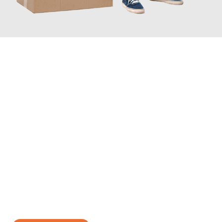
JETZT ANFRAGEN
Erleben Sie mit Umzugsmeister Scherer Bottrop, wie
einfach und
stressfrei Ihr Umzug Bottrop Patras
sein kann. Unser
Expertenteam steht bereit, um Ihnen einen reibungslosen
Übergang in Ihr neues Zuhause zu garantieren.
Jetzt
unverbindliches Angebot
erhalten &
100€ sparen: