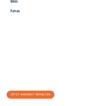
Volos
Patras
Jetzt anfragen &
Angebot
mit Best-Preis
erhalten!
Schicken Sie uns jetzt Ihre unverbindliche Anfrage und sichern
Sie sich Ihr
individuelles Umzugsangebot für Ihr Anliegen in
Bottrop
zum Best-Preis! Nutzen Sie die Gelegenheit für einen
stressfreien Umzug
mit maximalem Komfort:
JETZT ANGEBOT ERHALTEN