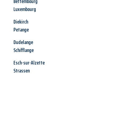
Bettembourg
Luxembourg
Diekirch
Petange
Dudelange
Schifflange
Esch-sur-Alzette
Strassen
Jetzt anfragen &
Angebot
mit Best-Preis
erhalten!