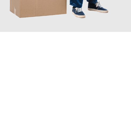
JETZT ANFRAGEN
Erleben Sie mit Umzugsmeister Scherer Bottrop, wie
einfach und
stressfrei Ihr Umzug Bottrop Petange
sein kann. Unser
Expertenteam steht bereit, um Ihnen einen reibungslosen
Übergang in Ihr neues Zuhause zu garantieren.
Jetzt
unverbindliches Angebot
erhalten &
100€ sparen: