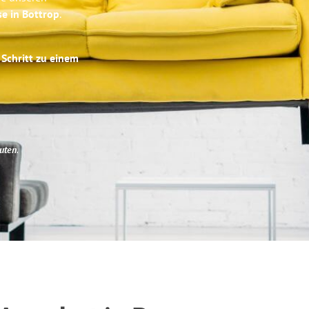
se in Bottrop
.
 Schritt zu einem
uten
.