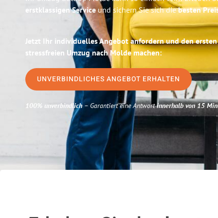
erstklassigen Service
und sichern Sie sich die
besten Prei
Jetzt Ihr individuelles Angebot anfordern und den ersten
stressfreien Umzug nach Molde machen:
UNVERBINDLICHES ANGEBOT ERHALTEN
100% unverbindlich
– Garantiert eine Antwort
innerhalb von 15 Min