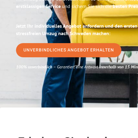
erstklassigen Service
und sichern Sie sich die
besten Prei
Jetzt Ihr individuelles Angebot anfordern und den ersten
stressfreien Umzug nach Schweden machen:
UNVERBINDLICHES ANGEBOT ERHALTEN
100% unverbindlich
– Garantiert eine Antwort
innerhalb von 15 Min