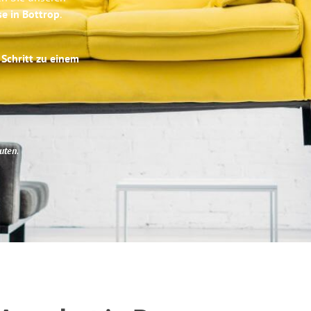
se in Bottrop
.
 Schritt zu einem
uten
.