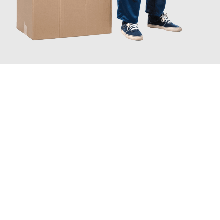
JETZT ANFRAGEN
Erleben Sie mit Umzugsmeister Scherer Bottrop, wie
einfach und
stressfrei Ihr Umzug Bottrop Jönköping
sein kann. Unser
Expertenteam steht bereit, um Ihnen einen reibungslosen
Übergang in Ihr neues Zuhause zu garantieren.
Jetzt
unverbindliches Angebot
erhalten &