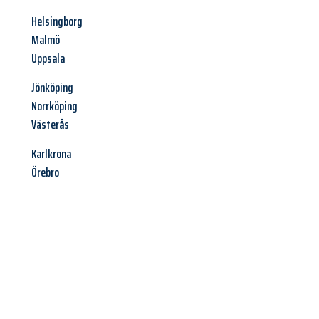
Helsingborg
Malmö
Uppsala
Jönköping
Norrköping
Västerås
Karlkrona
Örebro
Jetzt anfragen &
Angebot
mit Best-Preis
erhalten!