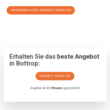
UNVERBINDLICHES ANGEBOT ERHALTEN
100% unverbindlich
– Garantiert eine Antwort
innerhalb von 15
Minuten
.
Erhalten Sie das
beste Angebot
in Bottrop:
ANGEBOT ERHALTEN
Angebot
in 15 Minuten
(garantiert).