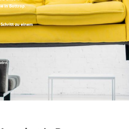
se in Bottrop
.
 Schritt zu einem
uten
.