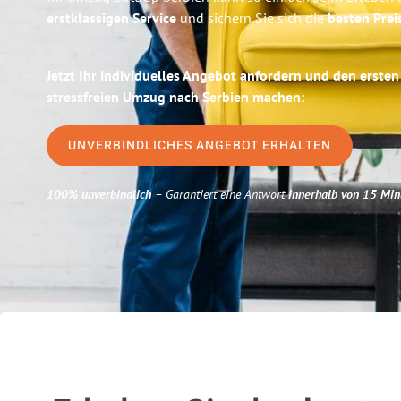
erstklassigen Service
und sichern Sie sich die
besten Prei
Jetzt Ihr individuelles Angebot anfordern und den ersten
stressfreien Umzug nach Serbien machen:
UNVERBINDLICHES ANGEBOT ERHALTEN
100% unverbindlich
– Garantiert eine Antwort
innerhalb von 15 Min