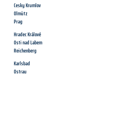
Cesky Krumlov
Olmütz
Prag
Hradec Králové
Osti nad Labem
Reichenberg
Karlsbad
Ostrau
Jetzt anfragen &
Angebot
mit Best-Preis
erhalten!