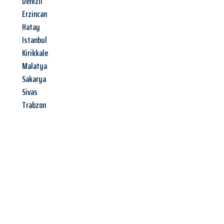
Denizli
Erzincan
Hatay
Istanbul
Kirikkale
Malatya
Sakarya
Sivas
Trabzon
Jetzt anfragen &
Angebot
mit Best-Preis
erhalten!