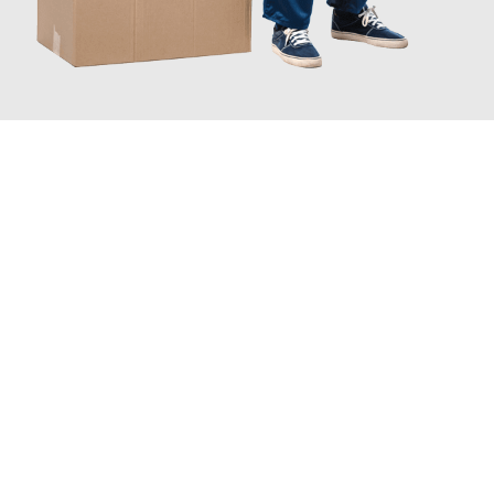
JETZT ANFRAGEN
Erleben Sie mit Umzugsmeister Scherer Bottrop, wie
einfach und
stressfrei Ihr Umzug Bottrop Trabzon
sein kann. Unser
Expertenteam steht bereit, um Ihnen einen reibungslosen
Übergang in Ihr neues Zuhause zu garantieren.
Jetzt
unverbindliches Angebot
erhalten &
100€ sparen: