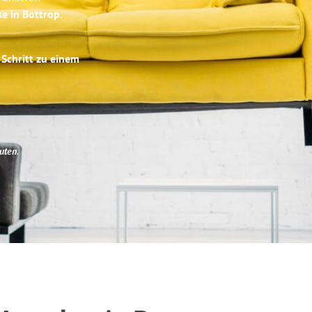
se in Bottrop
.
 Schritt zu einem
uten
.