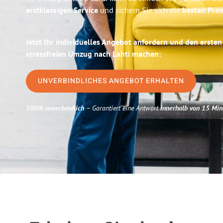
erstklassigen Service
und sichern Sie sich die
besten Prei
Jetzt Ihr individuelles Angebot anfordern und den ersten
stressfreien Umzug nach Lahti machen:
UNVERBINDLICHES ANGEBOT ERHALTEN
100% unverbindlich
– Garantiert eine Antwort
innerhalb von 15 Min