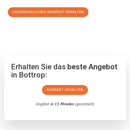
UNVERBINDLICHES ANGEBOT ERHALTEN
100% unverbindlich
– Garantiert eine Antwort
innerhalb von 15
Minuten
.
Erhalten Sie das
beste Angebot
in Bottrop:
ANGEBOT ERHALTEN
Angebot
in 15 Minuten
(garantiert).