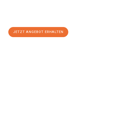
Sie sich Ihr
individuelles Umzugsangebot für Ihr Anliegen in
Bottrop
zum Best-Preis! Nutzen Sie die Gelegenheit für einen
stressfreien Umzug
mit maximalem Komfort:
JETZT ANGEBOT ERHALTEN