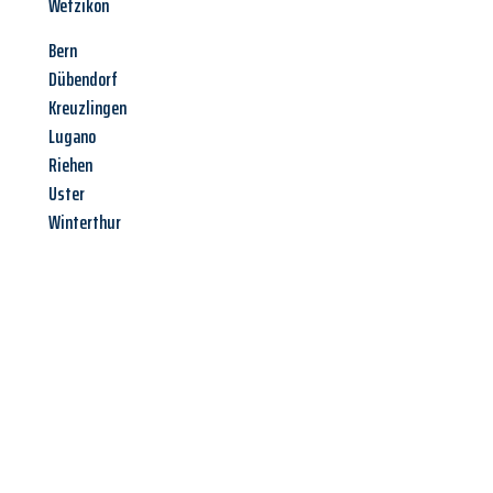
Wetzikon
Bern
Dübendorf
Kreuzlingen
Lugano
Riehen
Uster
Winterthur
Jetzt anfragen &
Angebot
mit Best-Preis
erhalten!
Schicken Sie uns jetzt Ihre unverbindliche Anfrage und sichern