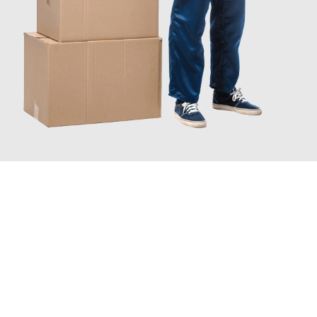
JETZT ANFRAGEN
Erleben Sie mit Umzugsmeister Scherer Bottrop, wie
einfach und
stressfrei Ihr Umzug Bottrop Schaffhausen
sein kann. Unser