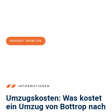
Expertenteam steht bereit, um Ihnen einen reibungslosen
Übergang in Ihr neues Zuhause zu garantieren.
Jetzt
unverbindliches Angebot
erhalten &
100€ sparen:
ANGEBOT ERHALTEN
+4915792653381
INFORMATIONEN
Umzugskosten: Was kostet
ein Umzug von Bottrop nach