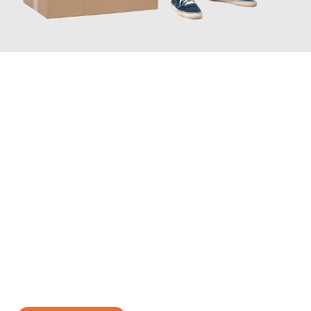
JETZT ANFRAGEN
Erleben Sie mit Umzugsmeister Scherer Bottrop, wie
einfach und
stressfrei Ihr Umzug Bottrop Vernier
sein kann. Unser
Expertenteam steht bereit, um Ihnen einen reibungslosen
Übergang in Ihr neues Zuhause zu garantieren.
Jetzt
unverbindliches Angebot
erhalten &
100€ sparen: