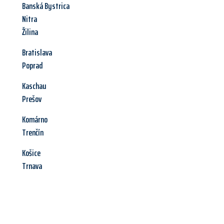
Banská Bystrica
Nitra
Žilina
Bratislava
Poprad
Kaschau
Prešov
Komárno
Trenčín
Košice
Trnava