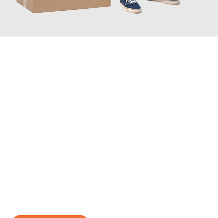
JETZT ANFRAGEN
Erleben Sie mit Umzugsmeister Scherer Bottrop, wie
einfach und
stressfrei Ihr Umzug Bottrop Trnava
sein kann. Unser
Expertenteam steht bereit, um Ihnen einen reibungslosen
Übergang in Ihr neues Zuhause zu garantieren.
Jetzt
unverbindliches Angebot
erhalten &
100€ sparen: