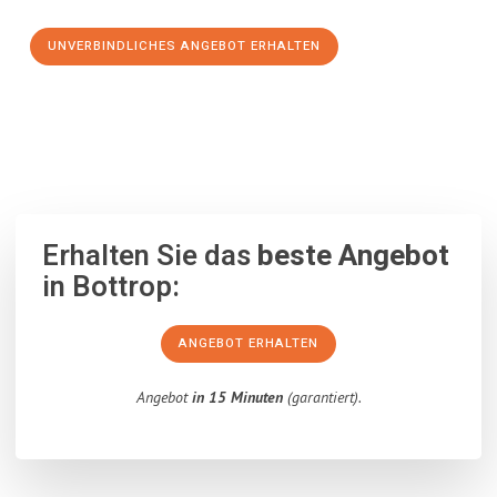
UNVERBINDLICHES ANGEBOT ERHALTEN
100% unverbindlich
– Garantiert eine Antwort
innerhalb von 15
Minuten
.
Erhalten Sie das
beste Angebot
in Bottrop:
ANGEBOT ERHALTEN
Angebot
in 15 Minuten
(garantiert).