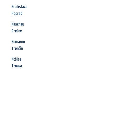
Bratislava
Poprad
Kaschau
Prešov
Komárno
Trenčín
Košice
Trnava
Jetzt anfragen &
Angebot
mit Best-Preis
erhalten!