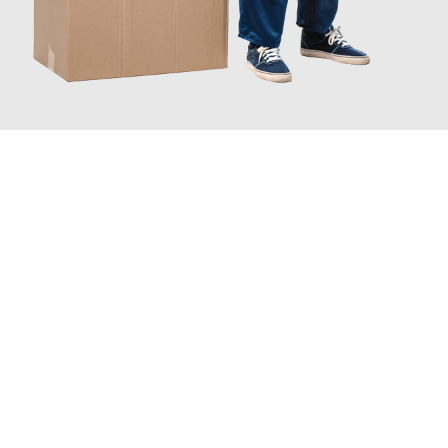
JETZT ANFRAGEN
Erleben Sie mit Umzugsmeister Scherer Bottrop, wie
einfach und
stressfrei Ihr Umzug Bottrop Komárno
sein kann. Unser
Expertenteam steht bereit, um Ihnen einen reibungslosen
Übergang in Ihr neues Zuhause zu garantieren.
Jetzt
unverbindliches Angebot
erhalten &