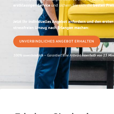
erstklassigen Service
und sichern Sie sich die
besten Prei
Jetzt Ihr individuelles Angebot anfordern und den ersten
stressfreien Umzug nach Erlangen machen:
UNVERBINDLICHES ANGEBOT ERHALTEN
100% unverbindlich
– Garantiert eine Antwort
innerhalb von 15 Min