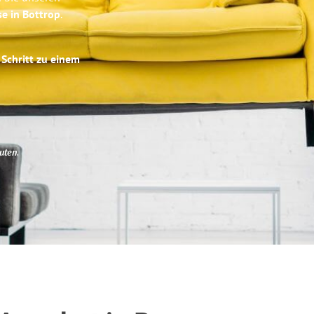
se in Bottrop
.
 Schritt zu einem
uten
.