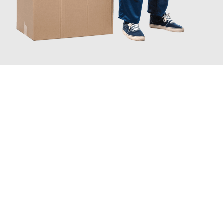
JETZT ANFRAGEN
Erleben Sie mit Umzugsmeister Scherer Bottrop, wie
einfach und
stressfrei Ihr Umzug Bottrop Hannover
sein kann. Unser
Expertenteam steht bereit, um Ihnen einen reibungslosen
Übergang in Ihr neues Zuhause zu garantieren.
Jetzt
unverbindliches Angebot
erhalten &