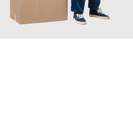
JETZT ANFRAGEN
Erleben Sie mit Umzugsmeister Scherer Bottrop, wie
einfach und
stressfrei Ihr Umzug Bottrop Würzburg
sein kann. Unser
Expertenteam steht bereit, um Ihnen einen reibungslosen
Übergang in Ihr neues Zuhause zu garantieren.
Jetzt
unverbindliches Angebot
erhalten &