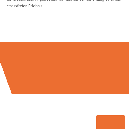
stressfreien Erlebnis!
Umzugsmeister Scherer in Zahlen: