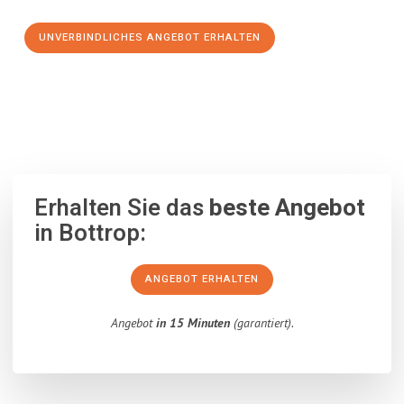
UNVERBINDLICHES ANGEBOT ERHALTEN
100% unverbindlich
– Garantiert eine Antwort
innerhalb von 15
Minuten
.
Erhalten Sie das
beste Angebot
in Bottrop:
ANGEBOT ERHALTEN
Angebot
in 15 Minuten
(garantiert).