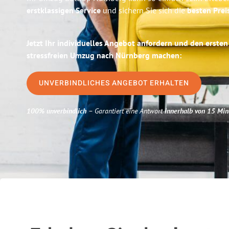
erstklassigen Service
und sichern Sie sich die
besten Prei
Jetzt Ihr individuelles Angebot anfordern und den ersten
stressfreien Umzug nach Nürnberg machen:
UNVERBINDLICHES ANGEBOT ERHALTEN
100% unverbindlich
– Garantiert eine Antwort
innerhalb von 15 Min