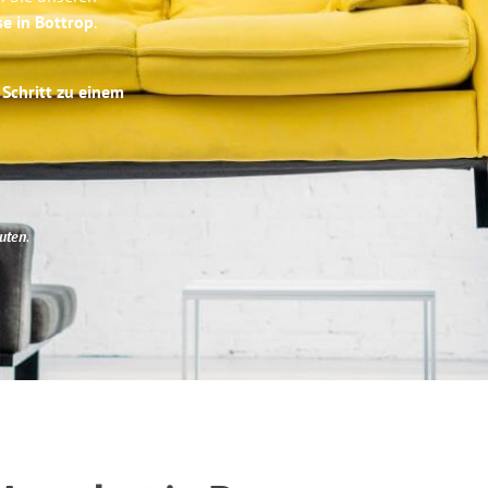
se in Bottrop
.
 Schritt zu einem
uten
.