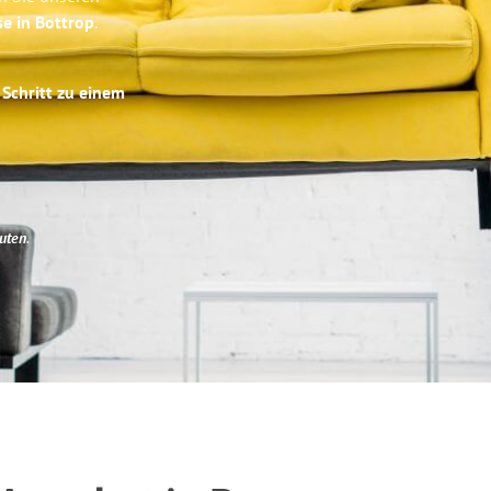
se in Bottrop
.
 Schritt zu einem
uten
.