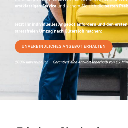
erstklassigen Service
und sichern Sie sich die
besten Prei
Jetzt Ihr individuelles Angebot anfordern und den ersten
stressfreien Umzug nach Gütersloh machen:
UNVERBINDLICHES ANGEBOT ERHALTEN
100% unverbindlich
– Garantiert eine Antwort
innerhalb von 15 Min