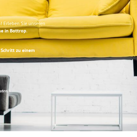
n! Erleben Sie unseren
se in Bottrop
.
 Schritt zu einem
uten
.