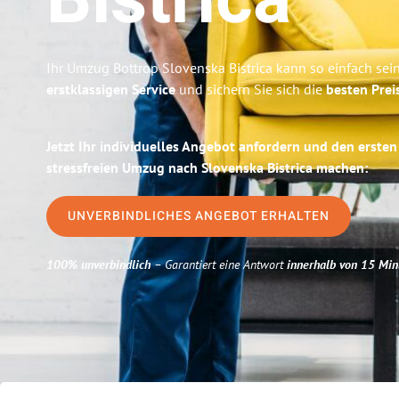
Bistrica
Ihr Umzug Bottrop Slovenska Bistrica kann so einfach sei
erstklassigen Service
und sichern Sie sich die
besten Prei
Jetzt Ihr individuelles Angebot anfordern und den ersten
stressfreien Umzug nach Slovenska Bistrica machen:
UNVERBINDLICHES ANGEBOT ERHALTEN
100% unverbindlich
– Garantiert eine Antwort
innerhalb von 15 Min