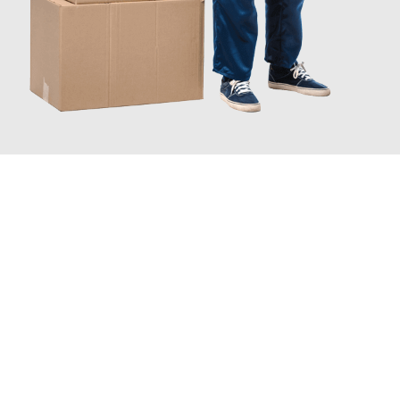
JETZT ANFRAGEN
Erleben Sie mit Umzugsmeister Scherer Bottrop, wie
einfach und
stressfrei Ihr Umzug Bottrop Reichenberg
sein kann. Unser
Expertenteam steht bereit, um Ihnen einen reibungslosen
Übergang in Ihr neues Zuhause zu garantieren.