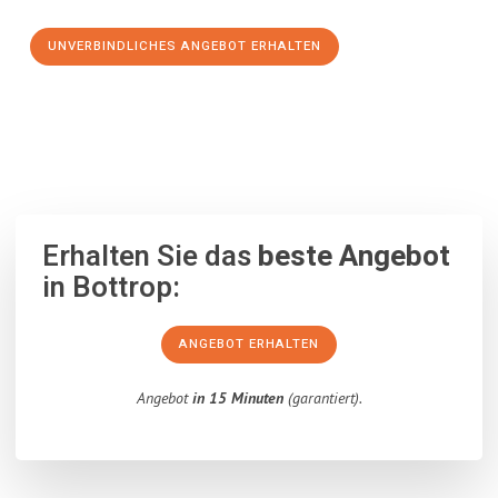
UNVERBINDLICHES ANGEBOT ERHALTEN
100% unverbindlich
– Garantiert eine Antwort
innerhalb von 15
Minuten
.
Erhalten Sie das
beste Angebot
in Bottrop:
ANGEBOT ERHALTEN
Angebot
in 15 Minuten
(garantiert).