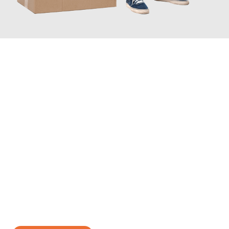
JETZT ANFRAGEN
Erleben Sie mit Umzugsmeister Scherer Bottrop, wie
einfach und
stressfrei Ihr Umzug Bottrop Osijek
sein kann. Unser
Expertenteam steht bereit, um Ihnen einen reibungslosen
Übergang in Ihr neues Zuhause zu garantieren.
Jetzt
unverbindliches Angebot
erhalten &
100€ sparen: