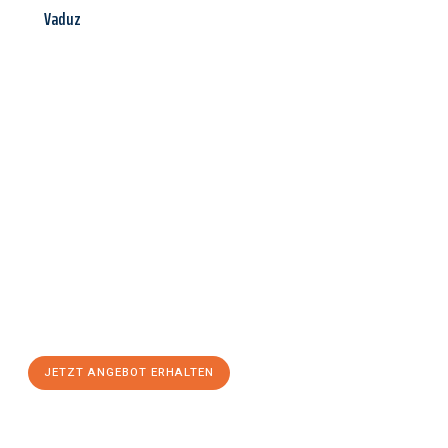
Vaduz
Jetzt anfragen &
Angebot
mit Best-Preis
erhalten!
Schicken Sie uns jetzt Ihre unverbindliche Anfrage und sichern
Sie sich Ihr
individuelles Umzugsangebot für Ihr Anliegen in
Bottrop
zum Best-Preis! Nutzen Sie die Gelegenheit für einen
stressfreien Umzug
mit maximalem Komfort:
JETZT ANGEBOT ERHALTEN