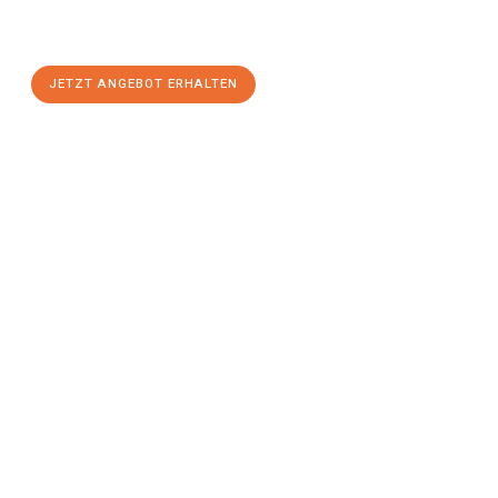
Bottrop
zum Best-Preis! Nutzen Sie die Gelegenheit für einen
stressfreien Umzug
mit maximalem Komfort:
JETZT ANGEBOT ERHALTEN