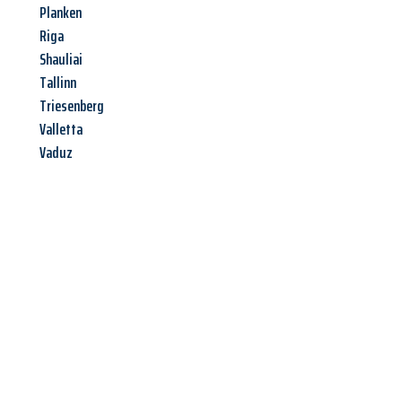
Planken
Riga
Shauliai
Tallinn
Triesenberg
Valletta
Vaduz
Jetzt anfragen &
Angebot
mit Best-Preis
erhalten!
Schicken Sie uns jetzt Ihre unverbindliche Anfrage und sichern
Sie sich Ihr
individuelles Umzugsangebot für Ihr Anliegen in