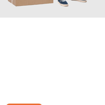
JETZT ANFRAGEN
Erleben Sie mit Umzugsmeister Scherer Bottrop, wie
einfach und
stressfrei Ihr Umzug Bottrop Split
sein kann. Unser
Expertenteam steht bereit, um Ihnen einen reibungslosen
Übergang in Ihr neues Zuhause zu garantieren.
Jetzt
unverbindliches Angebot
erhalten &
100€ sparen: