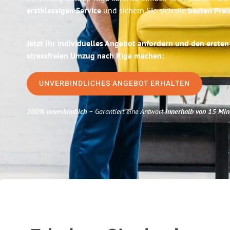
erstklassigen Service
und sichern Sie sich die
besten Prei
Jetzt Ihr individuelles Angebot anfordern und den ersten
stressfreien Umzug nach Riga machen:
UNVERBINDLICHES ANGEBOT ERHALTEN
100% unverbindlich
– Garantiert eine Antwort
innerhalb von 15 Min