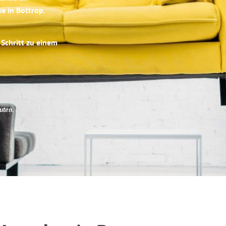
se in Bottrop
.
 Schritt zu einem
uten
.