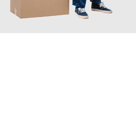
JETZT ANFRAGEN
Erleben Sie mit Umzugsmeister Scherer Bottrop, wie
einfach und
stressfrei Ihr Umzug Bottrop Venedig
sein kann. Unser
Expertenteam steht bereit, um Ihnen einen reibungslosen
Übergang in Ihr neues Zuhause zu garantieren.
Jetzt
unverbindliches Angebot
erhalten &
100€ sparen: