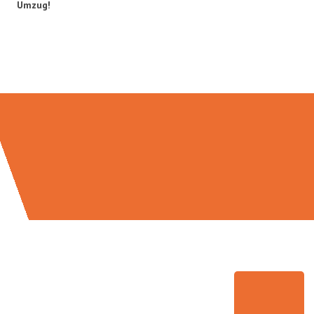
Umzug!
Umzugsmeister Scherer in Zahlen: