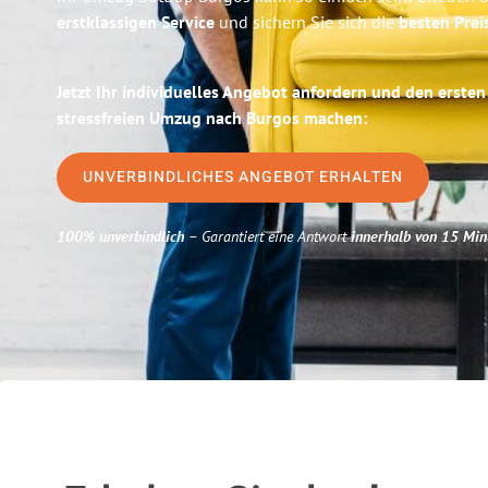
erstklassigen Service
und sichern Sie sich die
besten Prei
Jetzt Ihr individuelles Angebot anfordern und den ersten
stressfreien Umzug nach Burgos machen:
UNVERBINDLICHES ANGEBOT ERHALTEN
100% unverbindlich
– Garantiert eine Antwort
innerhalb von 15 Min