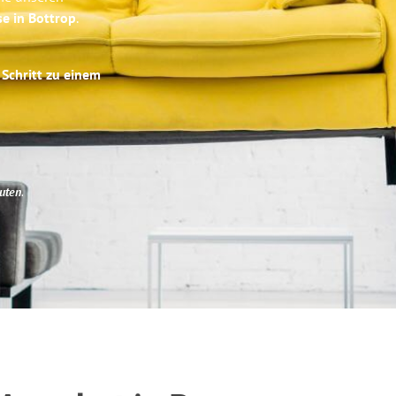
se in Bottrop
.
 Schritt zu einem
uten
.