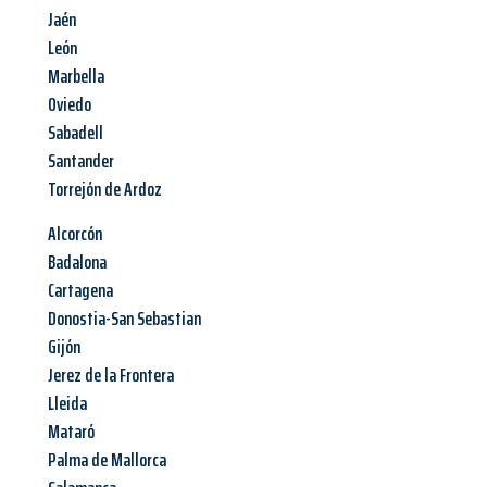
Jaén
León
Marbella
Oviedo
Sabadell
Santander
Torrejón de Ardoz
Alcorcón
Badalona
Cartagena
Donostia-San Sebastian
Gijón
Jerez de la Frontera
Lleida
Mataró
Palma de Mallorca