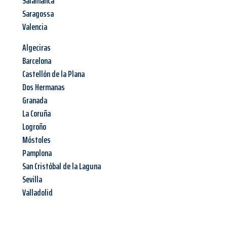
Salamanca
Saragossa
Valencia
Algeciras
Barcelona
Castellón de la Plana
Dos Hermanas
Granada
La Coruña
Logroño
Móstoles
Pamplona
San Cristóbal de la Laguna
Sevilla
Valladolid