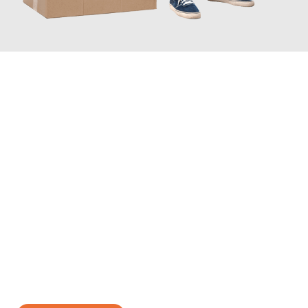
JETZT ANFRAGEN
Erleben Sie mit Umzugsmeister Scherer Bottrop, wie
einfach und
stressfrei Ihr Umzug Bottrop Mataró
sein kann. Unser
Expertenteam steht bereit, um Ihnen einen reibungslosen
Übergang in Ihr neues Zuhause zu garantieren.
Jetzt
unverbindliches Angebot
erhalten &
100€ sparen: