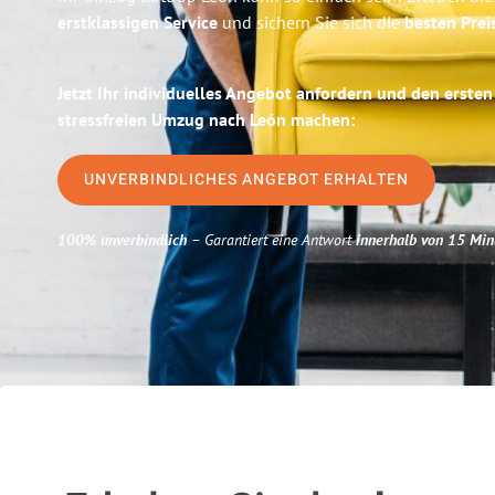
erstklassigen Service
und sichern Sie sich die
besten Prei
Jetzt Ihr individuelles Angebot anfordern und den ersten
stressfreien Umzug nach León machen:
UNVERBINDLICHES ANGEBOT ERHALTEN
100% unverbindlich
– Garantiert eine Antwort
innerhalb von 15 Min