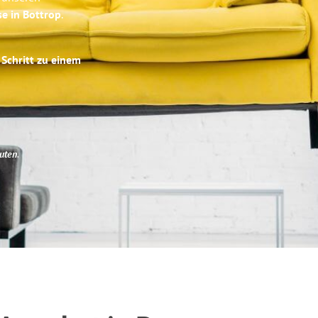
se in Bottrop
.
 Schritt zu einem
uten
.