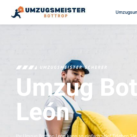
Umzugsun
UMZUGSMEISTER SCHERER
Umzug Bot
León
Ihr Umzug Bottrop León kann so einfach sein! Erleben Si