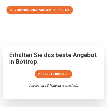
UNVERBINDLICHES ANGEBOT ERHALTEN
100% unverbindlich
– Garantiert eine Antwort
innerhalb von 15
Minuten
.
Erhalten Sie das
beste Angebot
in Bottrop:
ANGEBOT ERHALTEN
Angebot
in 15 Minuten
(garantiert).