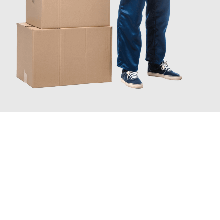
JETZT ANFRAGEN
Erleben Sie mit Umzugsmeister Scherer Bottrop, wie
einfach und
stressfrei Ihr Umzug Bottrop Aix-en-Provence
sein kann. Unser