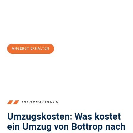
Expertenteam steht bereit, um Ihnen einen reibungslosen
Übergang in Ihr neues Zuhause zu garantieren.
Jetzt
unverbindliches Angebot
erhalten &
100€ sparen:
ANGEBOT ERHALTEN
+4915792653381
INFORMATIONEN
Umzugskosten: Was kostet
ein Umzug von Bottrop nach