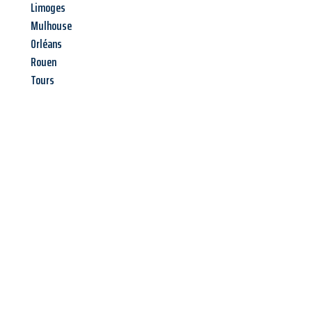
Limoges
Mulhouse
Orléans
Rouen
Tours
Jetzt anfragen &
Angebot
mit Best-Preis
erhalten!
Schicken Sie uns jetzt Ihre unverbindliche Anfrage und sichern
Sie sich Ihr
individuelles Umzugsangebot für Ihr Anliegen in
Bottrop
zum Best-Preis! Nutzen Sie die Gelegenheit für einen
stressfreien Umzug
mit maximalem Komfort: