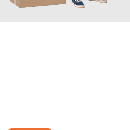
JETZT ANFRAGEN
Erleben Sie mit Umzugsmeister Scherer Bottrop, wie
einfach und
stressfrei Ihr Umzug Bottrop Toulon
sein kann. Unser
Expertenteam steht bereit, um Ihnen einen reibungslosen
Übergang in Ihr neues Zuhause zu garantieren.
Jetzt
unverbindliches Angebot
erhalten &
100€ sparen: