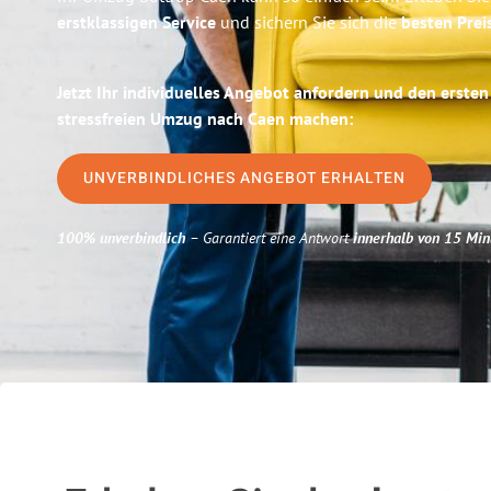
erstklassigen Service
und sichern Sie sich die
besten Prei
Jetzt Ihr individuelles Angebot anfordern und den ersten
stressfreien Umzug nach Caen machen:
UNVERBINDLICHES ANGEBOT ERHALTEN
100% unverbindlich
– Garantiert eine Antwort
innerhalb von 15 Min