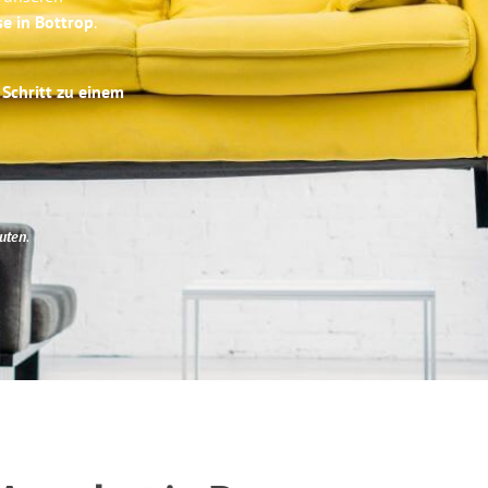
se in Bottrop
.
 Schritt zu einem
uten
.