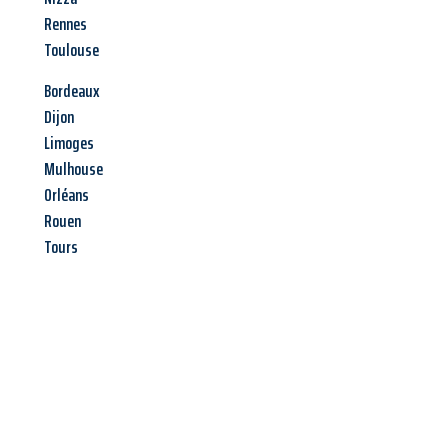
Rennes
Toulouse
Bordeaux
Dijon
Limoges
Mulhouse
Orléans
Rouen
Tours
Jetzt anfragen &
Angebot
mit Best-Preis
erhalten!