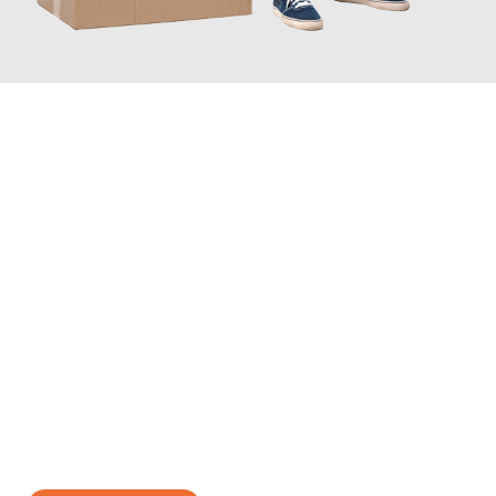
JETZT ANFRAGEN
Erleben Sie mit Umzugsmeister Scherer Bottrop, wie
einfach und
stressfrei Ihr Umzug Bottrop Nîmes
sein kann. Unser
Expertenteam steht bereit, um Ihnen einen reibungslosen
Übergang in Ihr neues Zuhause zu garantieren.
Jetzt
unverbindliches Angebot
erhalten &
100€ sparen: