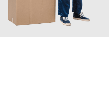
JETZT ANFRAGEN
Erleben Sie mit Umzugsmeister Scherer Bottrop, wie
einfach und
stressfrei Ihr Umzug Bottrop Bydgoszcz
sein kann. Unser
Expertenteam steht bereit, um Ihnen einen reibungslosen
Übergang in Ihr neues Zuhause zu garantieren.