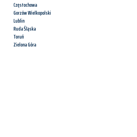
Częstochowa
Gorzów Wielkopolski
Lublin
Ruda Śląska
Toruń
Zielona Góra
Jetzt anfragen &
Angebot
mit Best-Preis
erhalten!
Schicken Sie uns jetzt Ihre unverbindliche Anfrage und sichern
Sie sich Ihr
individuelles Umzugsangebot für Ihr Anliegen in
Bottrop
zum Best-Preis! Nutzen Sie die Gelegenheit für einen