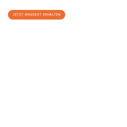
stressfreien Umzug
mit maximalem Komfort:
JETZT ANGEBOT ERHALTEN