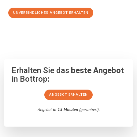
UNVERBINDLICHES ANGEBOT ERHALTEN
100% unverbindlich
– Garantiert eine Antwort
innerhalb von 15
Minuten
.
Erhalten Sie das
beste Angebot
in Bottrop:
ANGEBOT ERHALTEN
Angebot
in 15 Minuten
(garantiert).