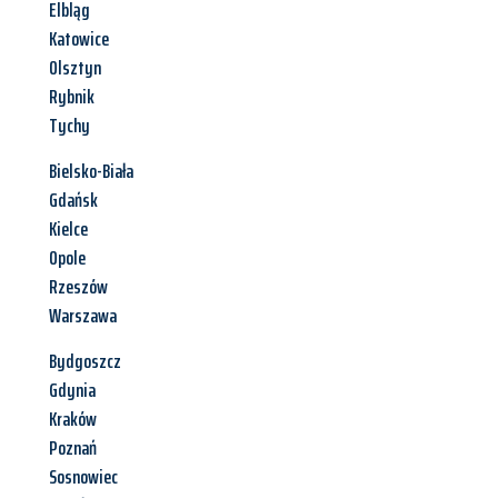
Elbląg
Katowice
Olsztyn
Rybnik
Tychy
Bielsko-Biała
Gdańsk
Kielce
Opole
Rzeszów
Warszawa
Bydgoszcz
Gdynia
Kraków
Poznań
Sosnowiec