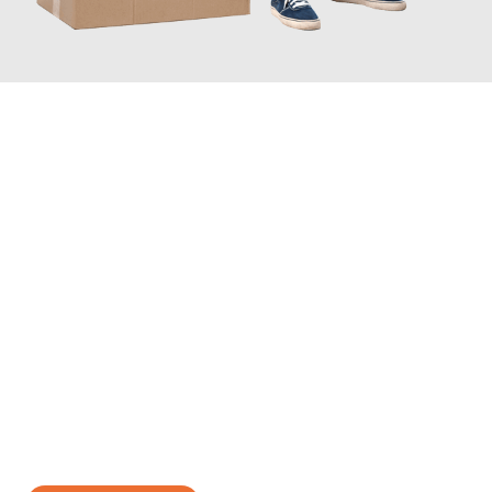
JETZT ANFRAGEN
Erleben Sie mit Umzugsmeister Scherer Bottrop, wie
einfach und
stressfrei Ihr Umzug Bottrop Łódź
sein kann. Unser
Expertenteam steht bereit, um Ihnen einen reibungslosen
Übergang in Ihr neues Zuhause zu garantieren.
Jetzt
unverbindliches Angebot
erhalten &
100€ sparen: