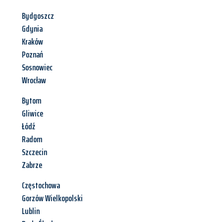
Bydgoszcz
Gdynia
Kraków
Poznań
Sosnowiec
Wrocław
Bytom
Gliwice
Łódź
Radom
Szczecin
Zabrze
Częstochowa
Gorzów Wielkopolski
Lublin