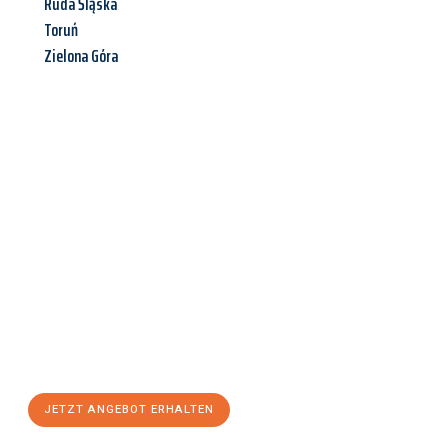
Ruda Śląska
Toruń
Zielona Góra
Jetzt anfragen &
Angebot
mit Best-Preis
erhalten!
Schicken Sie uns jetzt Ihre unverbindliche Anfrage und sichern
Sie sich Ihr
individuelles Umzugsangebot für Ihr Anliegen in
Bottrop
zum Best-Preis! Nutzen Sie die Gelegenheit für einen
stressfreien Umzug
mit maximalem Komfort:
JETZT ANGEBOT ERHALTEN