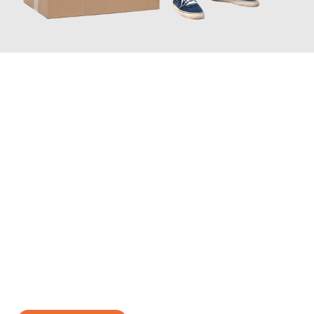
JETZT ANFRAGEN
Erleben Sie mit Umzugsmeister Scherer Bottrop, wie
einfach und
stressfrei Ihr Umzug Bottrop Olsztyn
sein kann. Unser
Expertenteam steht bereit, um Ihnen einen reibungslosen
Übergang in Ihr neues Zuhause zu garantieren.
Jetzt
unverbindliches Angebot
erhalten &
100€ sparen: