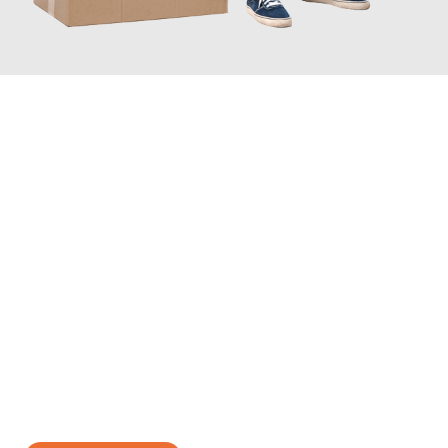
JETZT ANFRAGEN
Erleben Sie mit Umzugsmeister Scherer Bottrop, wie
einfach und
stressfrei Ihr Umzug Bottrop Galati
sein kann. Unser
Expertenteam steht bereit, um Ihnen einen reibungslosen
Übergang in Ihr neues Zuhause zu garantieren.
Jetzt
unverbindliches Angebot
erhalten &
100€ sparen: