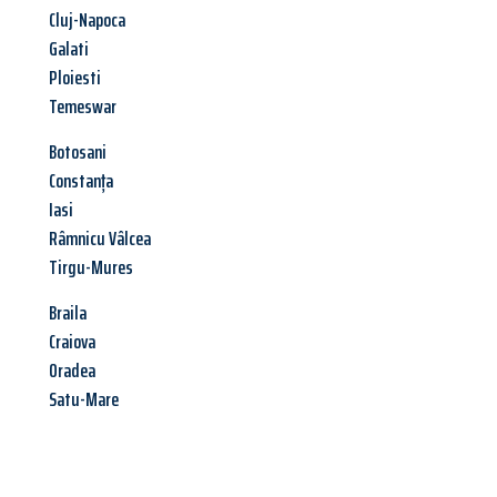
Cluj-Napoca
Galati
Ploiesti
Temeswar
Botosani
Constanța
Iasi
Râmnicu Vâlcea
Tirgu-Mures
Braila
Craiova
Oradea
Satu-Mare