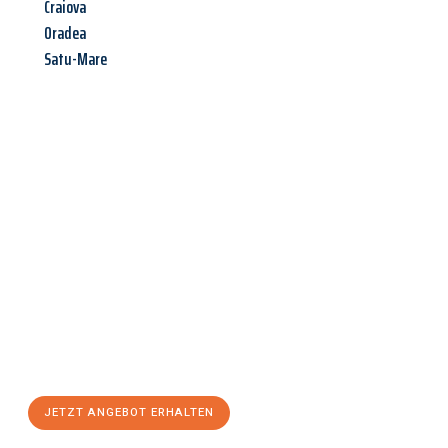
Craiova
Oradea
Satu-Mare
Jetzt anfragen &
Angebot
mit Best-Preis
erhalten!
Schicken Sie uns jetzt Ihre unverbindliche Anfrage und sichern
Sie sich Ihr
individuelles Umzugsangebot für Ihr Anliegen in
Bottrop
zum Best-Preis! Nutzen Sie die Gelegenheit für einen
stressfreien Umzug
mit maximalem Komfort:
JETZT ANGEBOT ERHALTEN