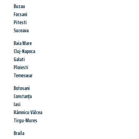
Buzau
Focsani
Pitesti
Suceava
Baia Mare
Cluj-Napoca
Galati
Ploiesti
Temeswar
Botosani
Constanța
Iasi
Râmnicu Vâlcea
Tirgu-Mures
Braila