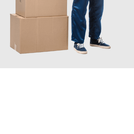
JETZT ANFRAGEN
Erleben Sie mit Umzugsmeister Scherer Bottrop, wie
einfach und
stressfrei Ihr Umzug Bottrop Piatra Neamt
sein kann. Unser