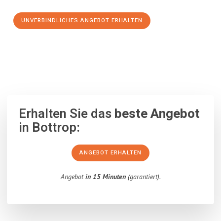
UNVERBINDLICHES ANGEBOT ERHALTEN
100% unverbindlich
– Garantiert eine Antwort
innerhalb von 15
Minuten
.
Erhalten Sie das
beste Angebot
in Bottrop:
ANGEBOT ERHALTEN
Angebot
in 15 Minuten
(garantiert).