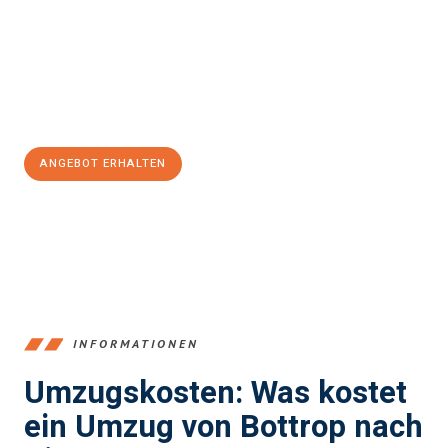
Expertenteam steht bereit, um Ihnen einen reibungslosen
Übergang in Ihr neues Zuhause zu garantieren.
Jetzt
unverbindliches Angebot
erhalten &
100€ sparen:
ANGEBOT ERHALTEN
+4915792653381
INFORMATIONEN
Umzugskosten: Was kostet
ein Umzug von Bottrop nach