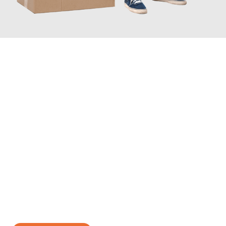
JETZT ANFRAGEN
Erleben Sie mit Umzugsmeister Scherer Bottrop, wie
einfach und
stressfrei Ihr Umzug Bottrop Oradea
sein kann. Unser
Expertenteam steht bereit, um Ihnen einen reibungslosen
Übergang in Ihr neues Zuhause zu garantieren.
Jetzt
unverbindliches Angebot
erhalten &
100€ sparen: