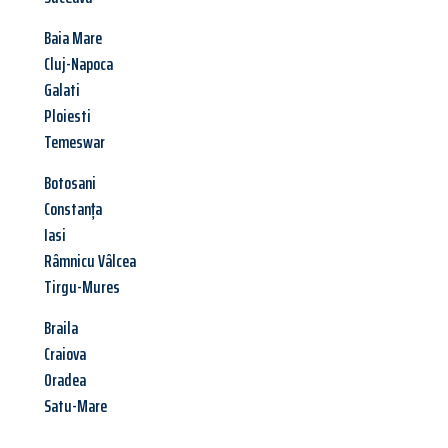
Baia Mare
Cluj-Napoca
Galati
Ploiesti
Temeswar
Botosani
Constanța
Iasi
Râmnicu Vâlcea
Tirgu-Mures
Braila
Craiova
Oradea
Satu-Mare