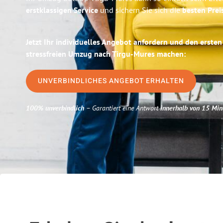
erstklassigen Service
und sichern Sie sich die
besten Prei
Jetzt Ihr individuelles Angebot anfordern und den ersten
stressfreien Umzug nach Tirgu-Mures machen:
UNVERBINDLICHES ANGEBOT ERHALTEN
100% unverbindlich
– Garantiert eine Antwort
innerhalb von 15 Min