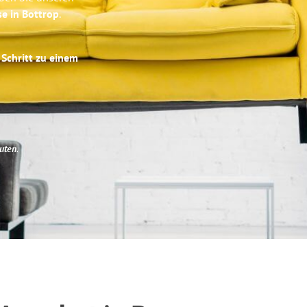
se in Bottrop
.
 Schritt zu einem
uten
.