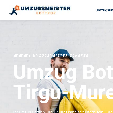
Umzugsun
UMZUGSMEISTER SCHERER
Umzug Bot
Tirgu-Mur
Ihr Umzug Bottrop Tirgu-Mures kann so einfach sein! Erl