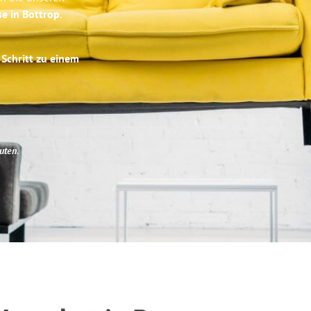
se in Bottrop
.
 Schritt zu einem
uten
.