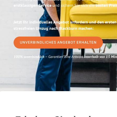
erstklassigen Service
und sichern Sie sich die
besten Prei
Jetzt Ihr individuelles Angebot anfordern und den ersten
stressfreien Umzug nach Blackburn machen:
UNVERBINDLICHES ANGEBOT ERHALTEN
100% unverbindlich
– Garantiert eine Antwort
innerhalb von 15 Min