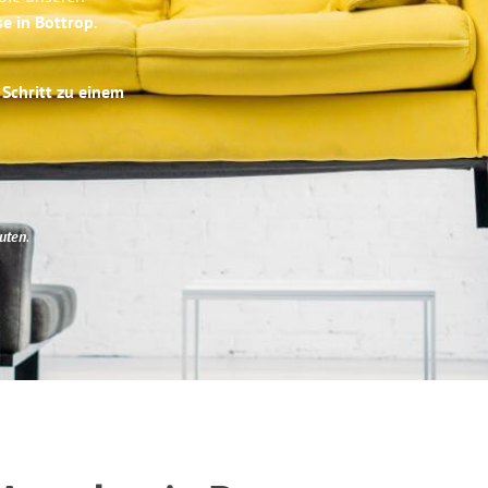
se in Bottrop
.
 Schritt zu einem
uten
.