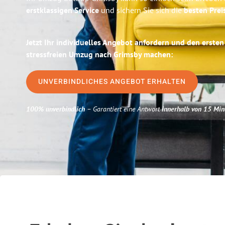
erstklassigen Service
und sichern Sie sich die
besten Prei
Jetzt Ihr individuelles Angebot anfordern und den ersten
stressfreien Umzug nach Grimsby machen:
UNVERBINDLICHES ANGEBOT ERHALTEN
100% unverbindlich
– Garantiert eine Antwort
innerhalb von 15 Min