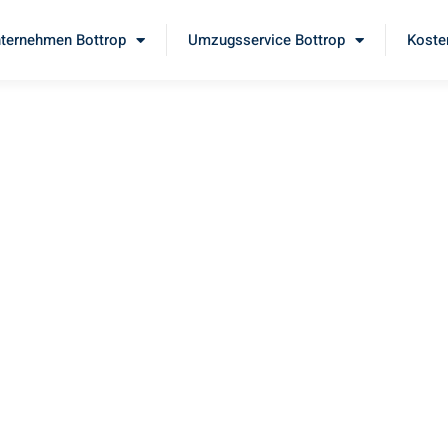
ternehmen Bottrop
Umzugsservice Bottrop
Koste
trop
m
ben Sie unseren