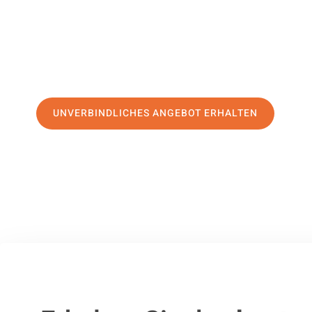
erstklassigen Service
und sichern Sie sich die
besten Prei
Jetzt Ihr individuelles Angebot anfordern und den ersten
stressfreien Umzug nach Cheltenham machen:
UNVERBINDLICHES ANGEBOT ERHALTEN
100% unverbindlich
– Garantiert eine Antwort
innerhalb von 15 Min