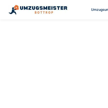
Umzugsun
UMZUGSMEISTER SCHERER
Umzug Bot
Cheltenha
Ihr Umzug Bottrop Cheltenham kann so einfach sein! Erle