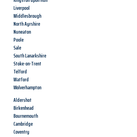
Kingston upon Hull
Liverpool
Middlesbrough
North Ayrshire
Nuneaton
Poole
Sale
South Lanarkshire
Stoke-on-Trent
Telford
Watford
Wolverhampton
Aldershot
Birkenhead
Bournemouth
Cambridge
Coventry