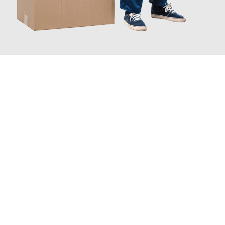
JETZT ANFRAGEN
Erleben Sie mit Umzugsmeister Scherer Bottrop, wie
einfach und
stressfrei Ihr Umzug Bottrop Coventry
sein kann. Unser
Expertenteam steht bereit, um Ihnen einen reibungslosen
Übergang in Ihr neues Zuhause zu garantieren.
Jetzt
unverbindliches Angebot
erhalten &
100€ sparen: