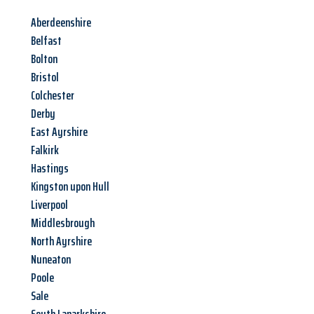
Aberdeenshire
Belfast
Bolton
Bristol
Colchester
Derby
East Ayrshire
Falkirk
Hastings
Kingston upon Hull
Liverpool
Middlesbrough
North Ayrshire
Nuneaton
Poole
Sale