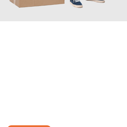
JETZT ANFRAGEN
Erleben Sie mit Umzugsmeister Scherer Bottrop, wie
einfach und
stressfrei Ihr Umzug Bottrop Thanet
sein kann. Unser
Expertenteam steht bereit, um Ihnen einen reibungslosen
Übergang in Ihr neues Zuhause zu garantieren.
Jetzt
unverbindliches Angebot
erhalten &
100€ sparen: