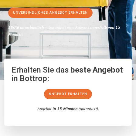
UNVERBINDLICHES ANGEBOT ERHALTEN
100% unverbindlich
– Garantiert eine Antwort
innerhalb von 15
Minuten
.
Erhalten Sie das
beste Angebot
in Bottrop:
ANGEBOT ERHALTEN
Angebot
in 15 Minuten
(garantiert).