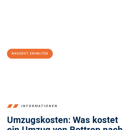
stressfrei Ihr Umzug Bottrop Kingston upon Hull
sein kann.
Unser Expertenteam steht bereit, um Ihnen einen reibungslosen
Übergang in Ihr neues Zuhause zu garantieren.
Jetzt
unverbindliches Angebot
erhalten &
100€ sparen:
ANGEBOT ERHALTEN
+4915792653381
INFORMATIONEN
Umzugskosten: Was kostet