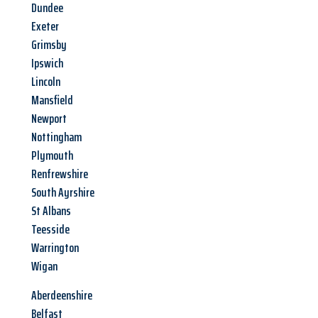
Dundee
Exeter
Grimsby
Ipswich
Lincoln
Mansfield
Newport
Nottingham
Plymouth
Renfrewshire
South Ayrshire
St Albans
Teesside
Warrington
Wigan
Aberdeenshire
Belfast