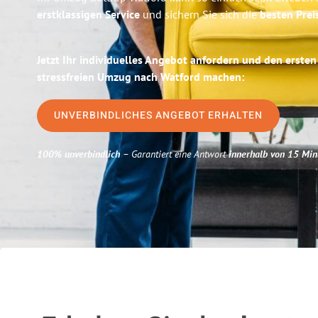
erstklassigen Service
und sichern Sie sich die
besten Prei
Jetzt Ihr individuelles Angebot anfordern und den ersten
stressfreien Umzug nach Watford machen:
UNVERBINDLICHES ANGEBOT ERHALTEN
100% unverbindlich
– Garantiert eine Antwort
innerhalb von 15 Min