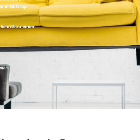
se in Bottrop
.
 Schritt zu einem
uten
.